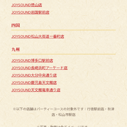
JOYSOUND徳山店
JOYSOUND岩国駅前店
四国
JOYSOUND松山大街道一番町店
九州
JOYSOUND博多口駅前店
JOYSOUND長崎浜町アーケード店
JOYSOUND大分中央通り店
JOYSOUND鹿児島天文館店
JOYSOUND天文館電車通り店
※以下の店舗はパーティーコースの対象外です：行徳駅前店・秋津
店・松山市駅店
※写真・動画は全てイメージです。