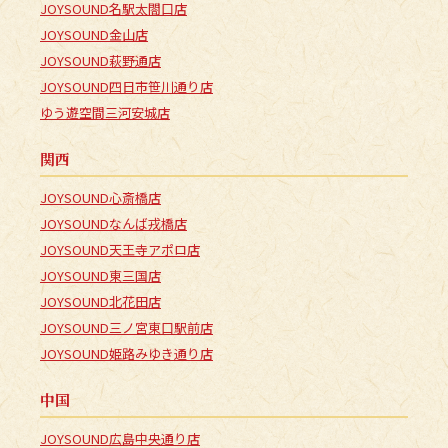
JOYSOUND名駅太閤口店
JOYSOUND金山店
JOYSOUND萩野通店
JOYSOUND四日市笹川通り店
ゆう遊空間三河安城店
関西
JOYSOUND心斎橋店
JOYSOUNDなんば戎橋店
JOYSOUND天王寺アポロ店
JOYSOUND東三国店
JOYSOUND北花田店
JOYSOUND三ノ宮東口駅前店
JOYSOUND姫路みゆき通り店
中国
JOYSOUND広島中央通り店