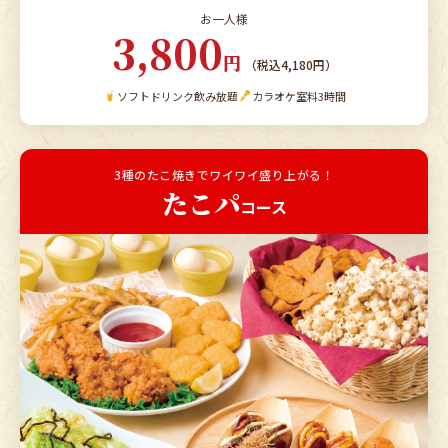
お一人様
3,800
円
（税込4,180円）
ソフトドリンク飲み放題
カラオケ室料3時間
3種のたこ焼きでワイワイ盛り上がる！
たこパ
コース