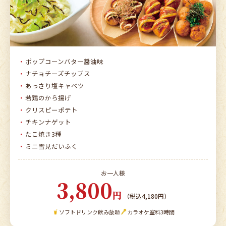
ポップコーンバター醤油味
ナチョチーズチップス
あっさり塩キャベツ
若鶏のから揚げ
クリスピーポテト
チキンナゲット
たこ焼き3種
ミニ雪見だいふく
お一人様
3,800
円
（税込4,180円）
ソフトドリンク飲み放題
カラオケ室料3時間