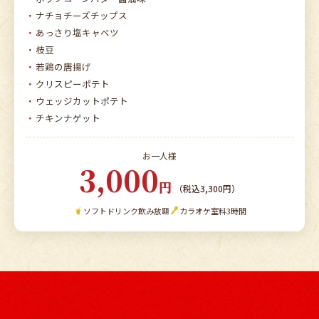
ナチョチーズチップス
あっさり塩キャベツ
枝豆
若鶏の唐揚げ
クリスピーポテト
ウェッジカットポテト
チキンナゲット
お一人様
3,000
円
（税込3,300円）
ソフトドリンク飲み放題
カラオケ室料3時間