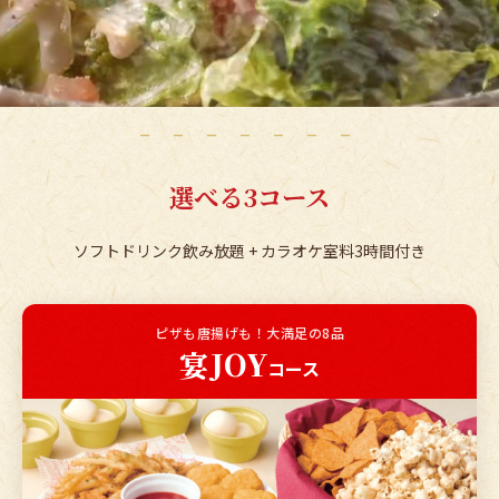
– – – – – – –
選べる3コース
ソフトドリンク飲み放題 + カラオケ室料3時間付き
ピザも唐揚げも！大満足の8品
宴
JOY
コース