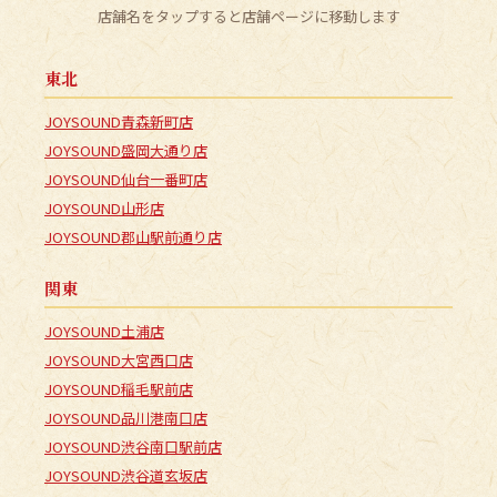
店舗名をタップすると店舗ページに移動します
東北
JOYSOUND青森新町店
JOYSOUND盛岡大通り店
JOYSOUND仙台一番町店
JOYSOUND山形店
JOYSOUND郡山駅前通り店
関東
JOYSOUND土浦店
JOYSOUND大宮西口店
JOYSOUND稲毛駅前店
JOYSOUND品川港南口店
JOYSOUND渋谷南口駅前店
JOYSOUND渋谷道玄坂店