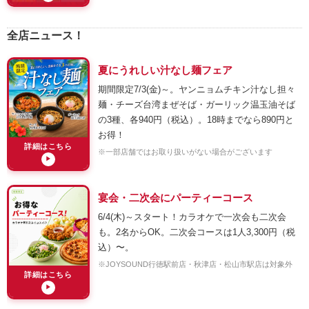
全店ニュース！
夏にうれしい汁なし麺フェア
期間限定7/3(金)～。ヤンニョムチキン汁なし担々
麺・チーズ台湾まぜそば・ガーリック温玉油そば
の3種、各940円（税込）。18時までなら890円と
お得！
詳細はこちら
※一部店舗ではお取り扱いがない場合がございます
▶
宴会・二次会にパーティーコース
6/4(木)～スタート！カラオケで一次会も二次会
も。2名からOK。二次会コースは1人3,300円（税
込）〜。
※JOYSOUND行徳駅前店・秋津店・松山市駅店は対象外
詳細はこちら
▶