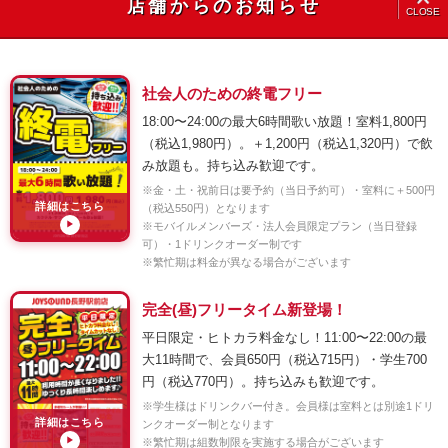
店舗からのお知らせ
CLOSE
社会人のための終電フリー
18:00〜24:00の最大6時間歌い放題！室料1,800円
（税込1,980円）。＋1,200円（税込1,320円）で飲
み放題も。持ち込み歓迎です。
※金・土・祝前日は要予約（当日予約可）・室料に＋500円
詳細はこちら
（税込550円）となります
※モバイルメンバーズ・法人会員限定プラン（当日登録
▶
可）・1ドリンクオーダー制です
※繁忙期は料金が異なる場合がございます
完全(昼)フリータイム新登場！
平日限定・ヒトカラ料金なし！11:00〜22:00の最
大11時間で、会員650円（税込715円）・学生700
円（税込770円）。持ち込みも歓迎です。
※学生様はドリンクバー付き。会員様は室料とは別途1ドリ
詳細はこちら
ンクオーダー制となります
▶
※繁忙期は組数制限を実施する場合がございます