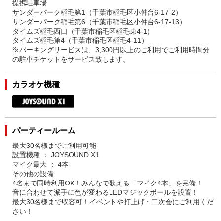
提携駐車場
サンダーパーク稲毛第1（千葉市稲毛区小仲台6-17-2）
サンダーパーク稲毛第6（千葉市稲毛区小仲台6-17-13）
タイムズ稲毛西口（千葉市稲毛区稲毛東4-1）
タイムズ稲毛第4（千葉市稲毛区稲毛4-11）
※パーキングサービスは、3,300円以上のご利用でご利用時間分
の駐車チケットをサービス致します。
カラオケ機種
パーティールーム
最大30名様までご利用可能
設置機種 ： JOYSOUND X1
マイク最大 ： 4本
その他の設備
4名まで同時利用OK！みんなで歌える「マイク4本」を完備！
音に合わせて派手に色が変わるLEDマジックボールを設置！
最大30名様まで収容可！イベントや打上げ・二次会にご利用くだ
さい！