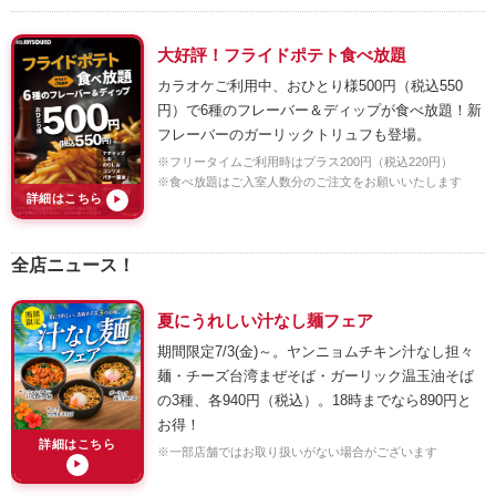
大好評！フライドポテト食べ放題
カラオケご利用中、おひとり様500円（税込550
円）で6種のフレーバー＆ディップが食べ放題！新
フレーバーのガーリックトリュフも登場。
※フリータイムご利用時はプラス200円（税込220円）
※食べ放題はご入室人数分のご注文をお願いいたします
詳細はこちら
▶
全店ニュース！
夏にうれしい汁なし麺フェア
期間限定7/3(金)～。ヤンニョムチキン汁なし担々
麺・チーズ台湾まぜそば・ガーリック温玉油そば
の3種、各940円（税込）。18時までなら890円と
お得！
詳細はこちら
※一部店舗ではお取り扱いがない場合がございます
▶