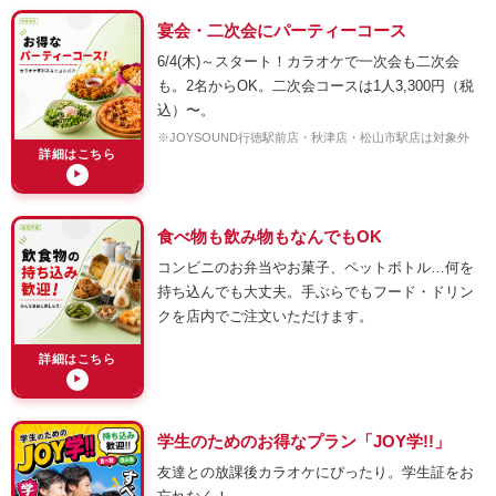
宴会・二次会にパーティーコース
6/4(木)～スタート！カラオケで一次会も二次会
も。2名からOK。二次会コースは1人3,300円（税
込）〜。
※JOYSOUND行徳駅前店・秋津店・松山市駅店は対象外
詳細はこちら
▶
食べ物も飲み物もなんでもOK
コンビニのお弁当やお菓子、ペットボトル…何を
持ち込んでも大丈夫。手ぶらでもフード・ドリン
クを店内でご注文いただけます。
詳細はこちら
▶
学生のためのお得なプラン「JOY学!!」
友達との放課後カラオケにぴったり。学生証をお