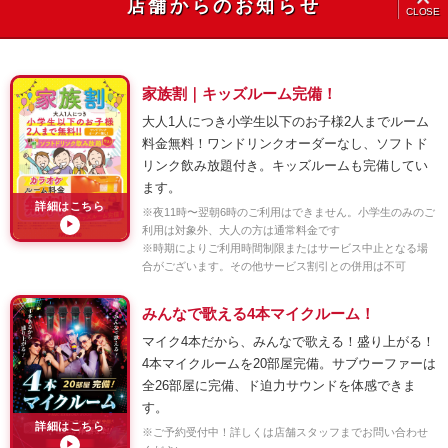
店舗からのお知らせ
CLOSE
家族割｜キッズルーム完備！
大人1人につき小学生以下のお子様2人までルーム
料金無料！ワンドリンクオーダーなし、ソフトド
リンク飲み放題付き。キッズルームも完備してい
ます。
詳細はこちら
※夜11時〜翌朝6時のご利用はできません。小学生のみのご
▶
利用は対象外、大人の方は通常料金です
※時期によりご利用時間制限またはサービス中止となる場
合がございます。その他サービス割引との併用は不可
みんなで歌える4本マイクルーム！
マイク4本だから、みんなで歌える！盛り上がる！
4本マイクルームを20部屋完備。サブウーファーは
全26部屋に完備、ド迫力サウンドを体感できま
す。
詳細はこちら
※ご予約受付中！詳しくは店舗スタッフまでお問い合わせ
▶