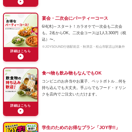
▶
宴会・二次会にパーティーコース
6/4(木)～スタート！カラオケで一次会も二次会
も。2名からOK。二次会コースは1人3,300円（税
込）〜。
※JOYSOUND行徳駅前店・秋津店・松山市駅店は対象外
詳細はこちら
▶
食べ物も飲み物もなんでもOK
コンビニのお弁当やお菓子、ペットボトル…何を
持ち込んでも大丈夫。手ぶらでもフード・ドリン
クを店内でご注文いただけます。
詳細はこちら
▶
学生のためのお得なプラン「JOY学!!」