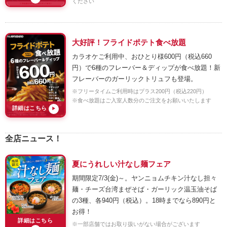
ください
大好評！フライドポテト食べ放題
カラオケご利用中、おひとり様600円（税込660
円）で6種のフレーバー＆ディップが食べ放題！新
フレーバーのガーリックトリュフも登場。
※フリータイムご利用時はプラス200円（税込220円）
※食べ放題はご入室人数分のご注文をお願いいたします
詳細はこちら
▶
全店ニュース！
夏にうれしい汁なし麺フェア
期間限定7/3(金)～。ヤンニョムチキン汁なし担々
麺・チーズ台湾まぜそば・ガーリック温玉油そば
の3種、各940円（税込）。18時までなら890円と
お得！
詳細はこちら
※一部店舗ではお取り扱いがない場合がございます