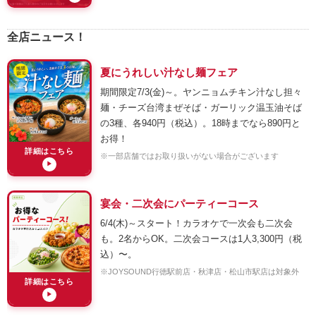
全店ニュース！
夏にうれしい汁なし麺フェア
期間限定7/3(金)～。ヤンニョムチキン汁なし担々
麺・チーズ台湾まぜそば・ガーリック温玉油そば
の3種、各940円（税込）。18時までなら890円と
お得！
詳細はこちら
※一部店舗ではお取り扱いがない場合がございます
▶
宴会・二次会にパーティーコース
6/4(木)～スタート！カラオケで一次会も二次会
も。2名からOK。二次会コースは1人3,300円（税
込）〜。
※JOYSOUND行徳駅前店・秋津店・松山市駅店は対象外
詳細はこちら
▶