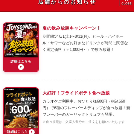
店舗からのお知らせ
CLOSE
夏の飲み放題キャンペーン！
期間限定 8/1(土)〜8/31(月)。ビール・ハイボー
ル・サワーなどお好きなドリンクが時間に関係な
く固定価格（＋1,000円～）で飲み放題！
詳細はこちら
▶
大好評！フライドポテト食べ放題
カラオケご利用中、おひとり様600円（税込660
円）で6種のフレーバー＆ディップが食べ放題！新
フレーバーのガーリックトリュフも登場。
※食べ放題はご入室人数分のご注文をお願いいたします
詳細はこちら
▶