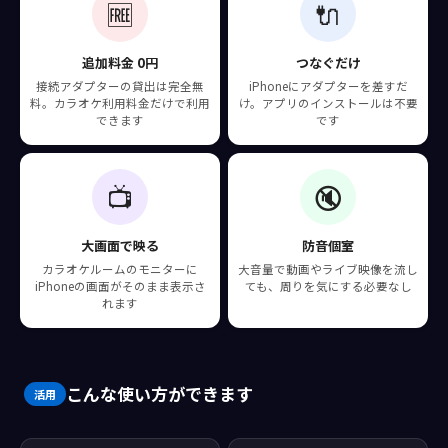
🆓
🔌
接続アダプター無料貸出
追加料金なし
追加料金 0円
つなぐだけ
接続アダプターの貸出は完全無
iPhoneにアダプターを差すだ
料。カラオケ利用料金だけで利用
け。アプリのインストールは不要
できます
です
📺
🔇
大画面で映る
防音個室
カラオケルームのモニターに
大音量で動画やライブ映像を流し
iPhoneの画面がそのまま表示さ
ても、周りを気にする必要なし
れます
こんな使い方ができます
活用