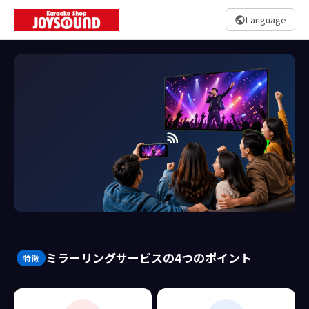
Language
全店舗で実施中
ミラーリングサービスの4つのポイント
特徴
iPhoneの映像を
カラオケ大画面で
楽しめる