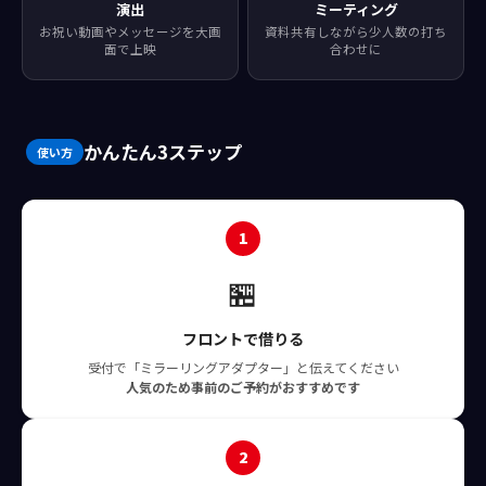
演出
ミーティング
お祝い動画やメッセージを大画
資料共有しながら少人数の打ち
面で上映
合わせに
かんたん3ステップ
使い方
1
🏪
フロントで借りる
受付で「ミラーリングアダプター」と伝えてください
人気のため事前のご予約がおすすめです
2