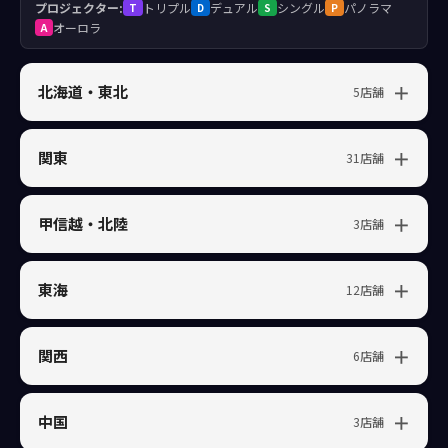
プロジェクター:
トリプル
デュアル
シングル
パノラマ
T
D
S
P
オーロラ
A
北海道・東北
5店舗
関東
31店舗
甲信越・北陸
3店舗
東海
12店舗
関西
6店舗
中国
3店舗