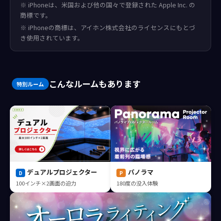
※ iPhoneは、米国および他の国々で登録された Apple Inc. の
商標です。
※ iPhoneの商標は、アイホン株式会社のライセンスにもとづ
き使用されています。
こんなルームもあります
特別ルーム
パノラマ
デュアルプロジェクター
P
D
180度の没入体験
100インチ×2画面の迫力