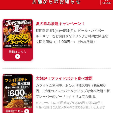
店舗からのお知らせ
CLOSE
夏の飲み放題キャンペーン！
期間限定 8/1(土)〜8/31(月)。ビール・ハイボー
ル・サワーなどお好きなドリンクが時間に関係な
く固定価格（＋1,000円～）で飲み放題！
詳細はこちら
▶
大好評！フライドポテト食べ放題
カラオケご利用中、おひとり様600円（税込660
円）で6種のフレーバー＆ディップが食べ放題！新
フレーバーのガーリックトリュフも登場。
※フリータイムご利用時はプラス200円（税込220円）
※食べ放題はご入室人数分のご注文をお願いいたします
詳細はこちら
▶