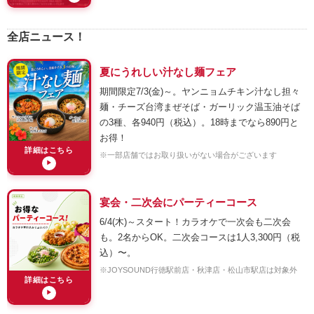
全店ニュース！
夏にうれしい汁なし麺フェア
期間限定7/3(金)～。ヤンニョムチキン汁なし担々
麺・チーズ台湾まぜそば・ガーリック温玉油そば
の3種、各940円（税込）。18時までなら890円と
お得！
詳細はこちら
※一部店舗ではお取り扱いがない場合がございます
▶
宴会・二次会にパーティーコース
6/4(木)～スタート！カラオケで一次会も二次会
も。2名からOK。二次会コースは1人3,300円（税
込）〜。
※JOYSOUND行徳駅前店・秋津店・松山市駅店は対象外
詳細はこちら
▶