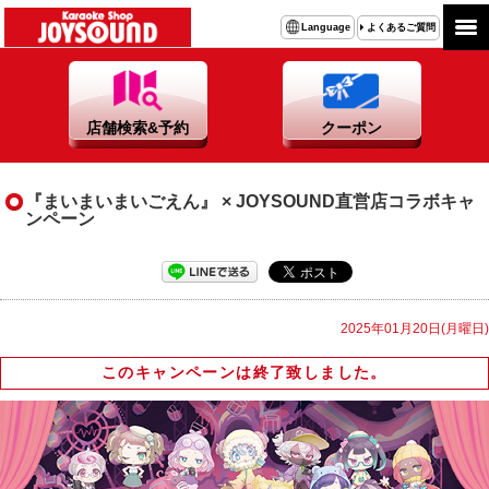
よくあるご質問
Language
店舗検索&予約
クーポン
『まいまいまいごえん』 × JOYSOUND直営店コラボキャ
ンペーン
2025年01月20日(月曜日)
このキャンペーンは終了致しました。