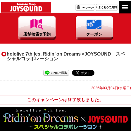
よくあるご質問
Language
店舗検索&予約
クーポン
hololive 7th fes. Ridin’ on Dreams ×JOYSOUND スペ
シャルコラボレーション
2026年03月04日(水曜日)
このキャンペーンは終了致しました。