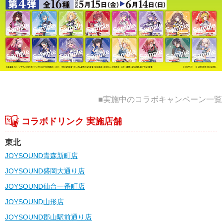
■実施中のコラボキャンペーン一覧
コラボドリンク 実施店舗
東北
JOYSOUND青森新町店
JOYSOUND盛岡大通り店
JOYSOUND仙台一番町店
JOYSOUND山形店
JOYSOUND郡山駅前通り店