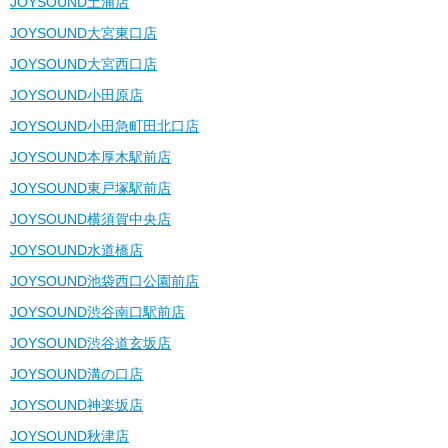
JOYSOUND土浦店
JOYSOUND大宮東口店
JOYSOUND大宮西口店
JOYSOUND小田原店
JOYSOUND小田急町田北口店
JOYSOUND本厚木駅前店
JOYSOUND東戸塚駅前店
JOYSOUND横須賀中央店
JOYSOUND水道橋店
JOYSOUND池袋西口公園前店
JOYSOUND渋谷南口駅前店
JOYSOUND渋谷道玄坂店
JOYSOUND溝の口店
JOYSOUND神楽坂店
JOYSOUND秋津店