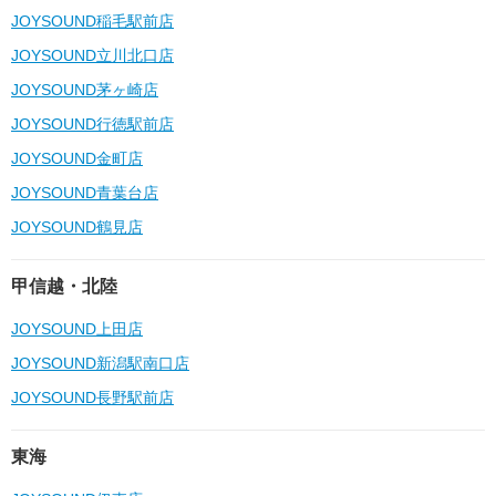
JOYSOUND稲毛駅前店
JOYSOUND立川北口店
JOYSOUND茅ヶ崎店
JOYSOUND行徳駅前店
JOYSOUND金町店
JOYSOUND青葉台店
JOYSOUND鶴見店
甲信越・北陸
JOYSOUND上田店
JOYSOUND新潟駅南口店
JOYSOUND長野駅前店
東海