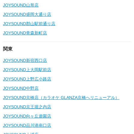
JOYSOUND山形店
JOYSOUND盛岡大通り店
JOYSOUND郡山駅前通り店
JOYSOUND青森新町店
関東
JOYSOUND新宿西口店
JOYSOUND上大岡駅前店
JOYSOUND上野広小路店
JOYSOUND中野店
JOYSOUND京橋店（カラオケ GLANZA京橋へリニューアル）
JOYSOUND京王堀之内店
JOYSOUND向ヶ丘遊園店
JOYSOUND品川港南口店