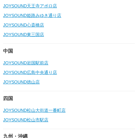
JOYSOUND天王寺アポロ店
JOYSOUND姫路みゆき通り店
JOYSOUND心斎橋店
JOYSOUND東三国店
中国
JOYSOUND岩国駅前店
JOYSOUND広島中央通り店
JOYSOUND徳山店
四国
JOYSOUND松山大街道一番町店
JOYSOUND松山市駅店
九州・沖縄