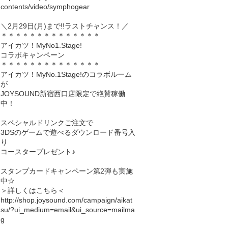
contents/video/symphogear
＼2月29日(月)まで!!ラストチャンス！／
＊＊＊＊＊＊＊＊＊＊＊＊＊＊
アイカツ！MyNo1.Stage!
コラボキャンペーン
＊＊＊＊＊＊＊＊＊＊＊＊＊＊
アイカツ！MyNo.1Stage!のコラボルーム
が
JOYSOUND新宿西口店限定で絶賛稼働
中！
スペシャルドリンクご注文で
3DSのゲームで遊べるダウンロード番号入
り
コースタープレゼント♪
スタンプカードキャンペーン第2弾も実施
中☆
＞詳しくはこちら＜
http://shop.joysound.com/campaign/aikat
su/?ui_medium=email&ui_source=mailma
g