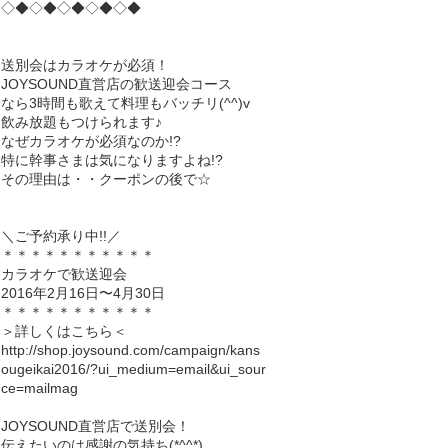
◇◆◇◆◇◆◇◆◇◆
送別会はカラオケが必須！
JOYSOUND直営店の歓送迎会コース
なら3時間も歌えて料理もバッチリ(^^)v
飲み放題もつけられます♪
なぜカラオケが必須なのか!?
特に幹事さまは気になりますよね!?
その理由は・・クーポンの後で☆
＼ご予約承り中!!／
＊＊＊＊＊＊＊＊＊＊＊
カラオケで歓送迎会
2016年2月16日〜4月30日
＊＊＊＊＊＊＊＊＊＊＊
＞詳しくはこちら＜
http://shop.joysound.com/campaign/kans
ougeikai2016/?ui_medium=email&ui_sour
ce=mailmag
JOYSOUND直営店で送別会！
伝えたいのは感謝の気持ち(*^^*)