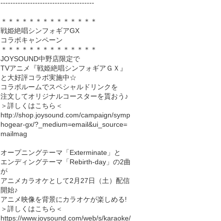
--------------------------------------
＊＊＊＊＊＊＊＊＊＊＊＊＊＊
戦姫絶唱シンフォギアGX
コラボキャンペーン
＊＊＊＊＊＊＊＊＊＊＊＊＊＊
JOYSOUND中野店限定で
TVアニメ『戦姫絶唱シンフォギアＧＸ』
と大好評コラボ実施中☆
コラボルームでスペシャルドリンクを
注文してオリジナルコースターを貰おう♪
＞詳しくはこちら＜
http://shop.joysound.com/campaign/symp
hogear-gx/?_medium=email&ui_source=
mailmag
オープニングテーマ「Exterminate」と
エンディングテーマ「Rebirth-day」の2曲
が
アニメカラオケとして2月27日（土）配信
開始♪
アニメ映像を背景にカラオケが楽しめる!
＞詳しくはこちら＜
https://www.joysound.com/web/s/karaoke/