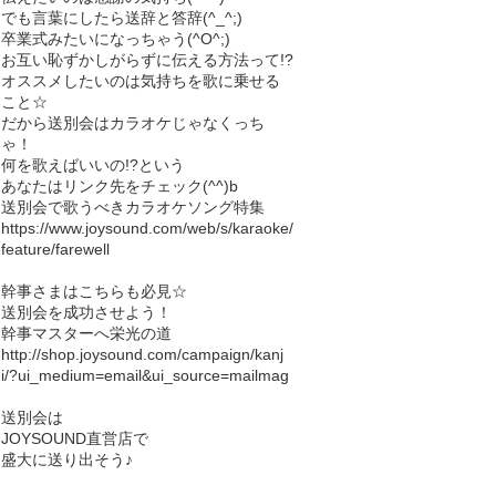
でも言葉にしたら送辞と答辞(^_^;)
卒業式みたいになっちゃう(^O^;)
お互い恥ずかしがらずに伝える方法って!?
オススメしたいのは気持ちを歌に乗せる
こと☆
だから送別会はカラオケじゃなくっち
ゃ！
何を歌えばいいの!?という
あなたはリンク先をチェック(^^)b
送別会で歌うべきカラオケソング特集
https://www.joysound.com/web/s/karaoke/
feature/farewell
幹事さまはこちらも必見☆
送別会を成功させよう！
幹事マスターへ栄光の道
http://shop.joysound.com/campaign/kanj
i/?ui_medium=email&ui_source=mailmag
送別会は
JOYSOUND直営店で
盛大に送り出そう♪