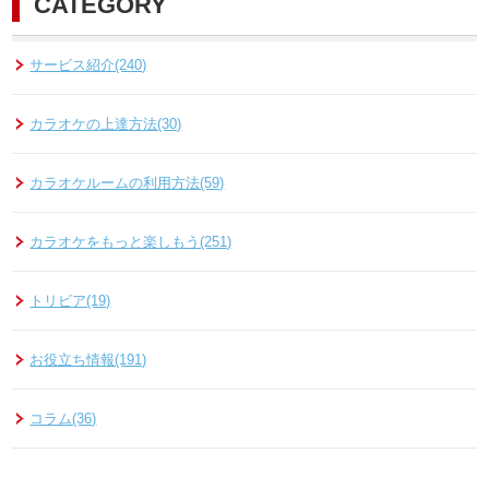
CATEGORY
サービス紹介(240)
カラオケの上達方法(30)
カラオケルームの利用方法(59)
カラオケをもっと楽しもう(251)
トリビア(19)
お役立ち情報(191)
コラム(36)