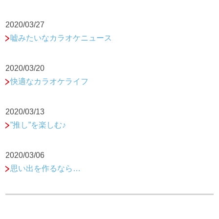
2020/03/27
嘘みたいなカラオケニュース
2020/03/20
快適なカラオケライフ
2020/03/13
”推し”を楽しむ♪
2020/03/06
思い出を作るなら…