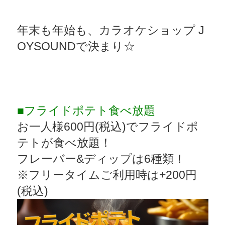
年末も年始も、カラオケショップ J
OYSOUNDで決まり☆
■フライドポテト食べ放題
お一人様600円(税込)でフライドポ
テトが食べ放題！
フレーバー&ディップは6種類！
※フリータイムご利用時は+200円
(税込)