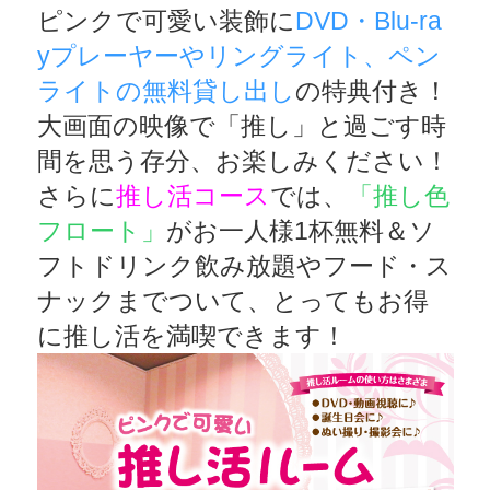
ピンクで可愛い装飾に
DVD・Blu-ra
yプレーヤーやリングライト、ペン
ライトの無料貸し出し
の特典付き！
大画面の映像で「推し」と過ごす時
間を思う存分、お楽しみください！
さらに
推し活コース
では、
「推し色
フロート」
がお一人様1杯無料＆ソ
フトドリンク飲み放題やフード・ス
ナックまでついて、とってもお得
に推し活を満喫できます！