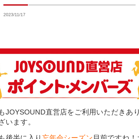
2023/11/17
もJOYSOUND直営店をご利用いただきあ
ざいます。
月も後半に入り
忘年会シーズン
目前ですね！