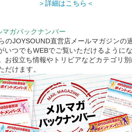
＞詳細はこちら＜
ルマガバックナンバー
らのJOYSOUND直営店メールマガジンの
がいつでもWEBでご覧いただけるように
。お役立ち情報やトリビアなどカテゴリ別
ただけます。