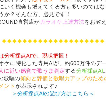
にいく機会も増えてくる方も多いのではな
うか？そんな方、必見です！
YSOUND直営店が
カラオケ上達方法
をお教
は分析採点AIで、現状把握！
オケに特化した専用AIが、約600万件のデ
人に近い感覚で歌うま判定
する
分析採点AI
の歌唱の
傾向と評価と歌唱力アップのため
メント
が表示されます♪
＞分析採点AIの遊び方はこちら＜