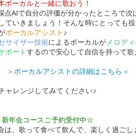
本ボーカルと一緒に歌おう！
採点AIで自分の評価が分かったところで次
していきましょう！そんな時にとっても役
が
ボーカルアシスト
♪
セサイザー技術
によるボーカルが
メロディ
サポート
するので安心して自信を持って歌
＞ボーカルアシストの詳細はこちら＜
チャレンジしてみてください♪
・新年会コースご予約受付中☆
会は、歌って食べて飲んで、楽しく過ごし