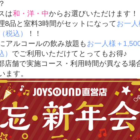
？
スは
和・洋・中
からお選びいただけます！
理8品と室料3時間がセットになって
お一人様
円（税込）
！！
にアルコールの飲み放題も
お一人様＋1,50
込）
でご利用いただけてとってもお得♪
部店舗で実施コース・利用時間が異なる場
います。