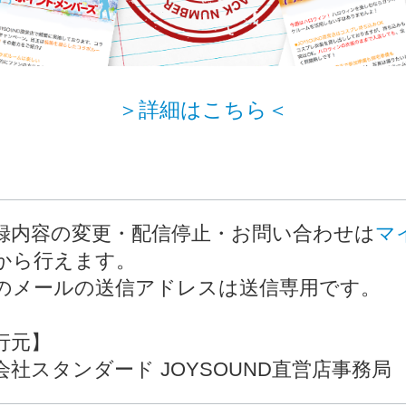
＞詳細はこちら＜
録内容の変更・配信停止・お問い合わせは
マ
から行えます。
のメールの送信アドレスは送信専用です。
行元】
会社スタンダード JOYSOUND直営店事務局