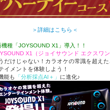
＞詳細はこちら＜
新機種「JOYSOUND X1」導入！！
OYSOUND X1（ジョイサウンド エクスワ
うだけじゃない！カラオケの常識を超えた
テイメントを体験しよう！
機能も
「分析採点AI＋」
に進化♪