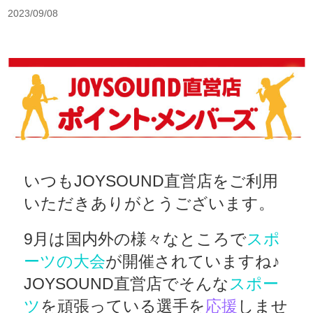
2023/09/08
いつもJOYSOUND直営店をご利用
いただきありがとうございます。
9月は国内外の様々なところで
スポ
ーツの大会
が開催されていますね♪
JOYSOUND直営店でそんな
スポー
ツ
を頑張っている選手を
応援
しませ