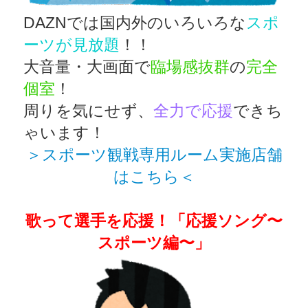
DAZNでは国内外のいろいろな
スポ
ーツが見放題
！！
大音量・大画面で
臨場感抜群
の
完全
個室
！
周りを気にせず、
全力で応援
できち
ゃいます！
＞スポーツ観戦専用ルーム実施店舗
はこちら＜
歌って選手を応援！「
応援ソング〜
スポーツ編〜」