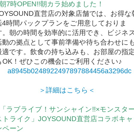
■朝7時OPEN!!朝カラ始めました！
JOYSOUND直営店の対象店舗では、お得な
活4時間パックプランをご用意しておりま
す。朝の時間を効率的に活用でき、ビジネ
活動の拠点として事前準備や待ち合わせに
最適です。飲食の持ち込みも、お部屋の指
もOK！ぜひこの機会にご利用ください♪
＞詳細はこちら＜
■「ラブライブ！サンシャイン!!×モンスタ
ストライク」JOYSOUND直営店コラボキャ
ンペーン