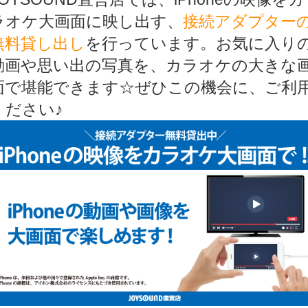
ラオケ大画面に映し出す、
接続アダプター
無料貸し出し
を行っています。お気に入り
動画や思い出の写真を、カラオケの大きな
面で堪能できます☆ぜひこの機会に、ご利
ください♪