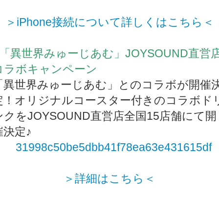
＞iPhone接続について詳しくはこちら＜
■「異世界みゅーじあむ」JOYSOUND直営
コラボキャンペーン
「異世界みゅーじあむ」とのコラボが開催
定！オリジナルコースター付きのコラボド
ンクをJOYSOUND直営店全国15店舗にて開
催決定♪
＞詳細はこちら＜