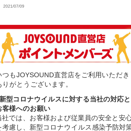
2021/07/09
いつもJOYSOUND直営店をご利用いただき
ありがとうございます。
●新型コロナウイルスに対する当社の対応と
お客様へのお願い
当社では、お客様および従業員の安全と安
を考慮し、新型コロナウイルス感染予防対