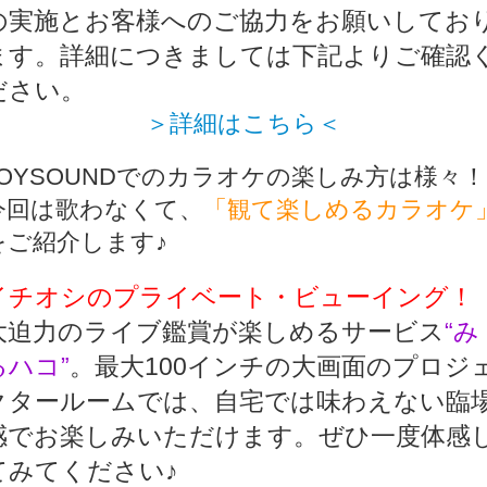
の実施とお客様へのご協力をお願いしてお
ます。詳細につきましては下記よりご確認
ださい。
＞詳細はこちら＜
JOYSOUNDでのカラオケの楽しみ方は様々！
今回は歌わなくて、
「観て楽しめるカラオケ
をご紹介します♪
イチオシのプライベート・ビューイング！
大迫力のライブ鑑賞が楽しめるサービス
“み
るハコ”
。最大100インチの大画面のプロジ
クタールームでは、自宅では味わえない臨
感でお楽しみいただけます。ぜひ一度体感
てみてください♪