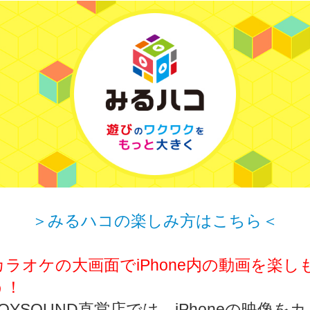
＞みるハコの楽しみ方はこちら＜
カラオケの大画面でiPhone内の動画を楽し
う！
JOYSOUND直営店では、iPhoneの映像をカ