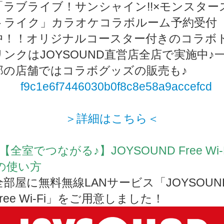
「ラブライブ！サンシャイン!!×モンスター
トライク」カラオケコラボルーム予約受付
中！！オリジナルコースター付きのコラボ
リンクはJOYSOUND直営店全店で実施中♪
部の店舗ではコラボグッズの販売も♪
＞詳細はこちら＜
■【全室でつながる♪】JOYSOUND Free Wi-
iの使い方
全部屋に無料無線LANサービス「JOYSOUN
Free Wi-Fi」をご用意しました！