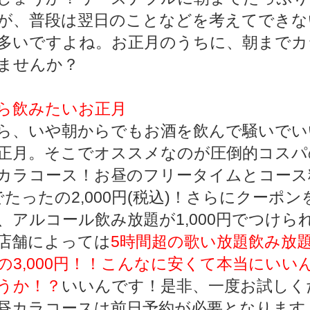
が、普段は翌日のことなどを考えてできな
多いですよね。お正月のうちに、朝までカ
ませんか？
ら飲みたいお正月
ら、いや朝からでもお酒を飲んで騒いでい
正月。そこでオススメなのが圧倒的コスパ
カラコース！お昼のフリータイムとコース
でたったの2,000円(税込)！さらにクーポン
、アルコール飲み放題が1,000円でつけら
店舗によっては
5時間超の歌い放題飲み放
の3,000円！！こんなに安くて本当にいい
うか！？
いいんです！是非、一度お試しく
昼カラコースは前日予約が必要となります