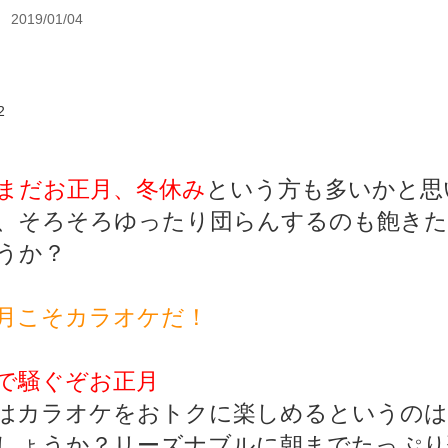
2019/01/04
まだお正月、冬休み
という方も多いかと思
、そろそろゆったり団らんするのも飽きた
うか？
月こそカラオケだ！
で騒ぐぞお正月
はカラオケをおトクに楽しめるというのは
しょうか？リーズナブルに朝までたっぷり