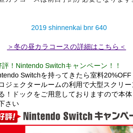
＞冬の昼カラコースの詳細はこちら＜
評！Nintendo Switchキャンペーン！！
ntendo Switchを持ってきたら室料20%OF
ロジェクタールームの利用で大型スクリー
る！ドックをご用意しておりますので本体
下さい