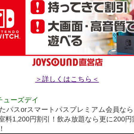
＞詳しくはこちら＜
uチューズデイ
うたパスorスマートパスプレミアム会員な
室料1,200円割引！飲み放題なら更に200円
！