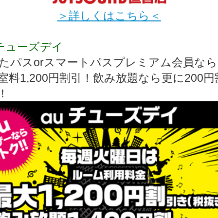
＞詳しくはこちら＜
uチューズデイ
うたパスorスマートパスプレミアム会員な
室料1,200円割引！飲み放題なら更に200円
！