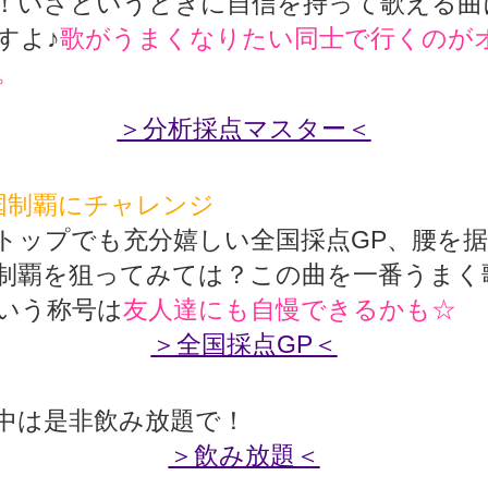
！いざというときに自信を持って歌える曲
すよ♪
歌がうまくなりたい同士で行くのが
。
＞分析採点マスター＜
国制覇にチャレンジ
トップでも充分嬉しい全国採点GP、腰を
制覇を狙ってみては？この曲を一番うまく
いう称号は
友人達にも自慢できるかも☆
＞全国採点GP＜
中は是非飲み放題で！
＞飲み放題＜