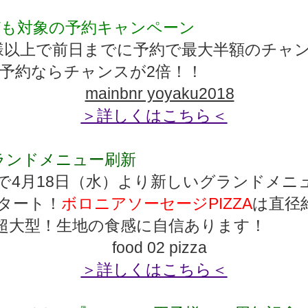
Wも対象の予約キャンペーン
様以上で前日までに予約で最大半額のチャ
B予約ならチャンスが2倍！！
＞詳しくはこちら＜
ランドメニュー刷新
で4月18日（水）より新しいグランドメニ
タート！
ボロニアソーセージPIZZA
は直径約
超大型！生地の食感に自信あります！
＞詳しくはこちら＜