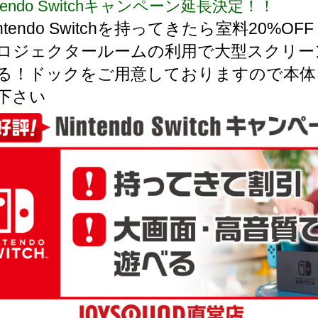
ntendo Switchキャンペーン延長決定！！
ntendo Switchを持ってきたら室料20%OF
ロジェクタールームの利用で大型スクリー
る！ドックをご用意しておりますので本体
下さい