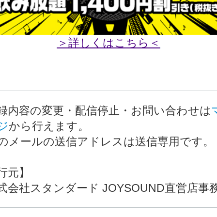
＞詳しくはこちら＜
録内容の変更・配信停止・お問い合わせは
ジ
から行えます。
のメールの送信アドレスは送信専用です。
行元】
会社スタンダード JOYSOUND直営店事