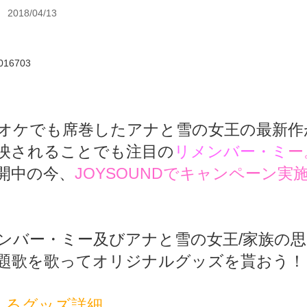
2018/04/13
オケでも席巻したアナと雪の女王の最新作
映されることでも注目の
リメンバー・ミ
ー
開中の今、
JOYSOUNDでキャンペーン実
ンバー・ミー及びアナと雪の女王/家族の
題歌を歌ってオリジナルグッズを貰おう！
えるグッズ詳細