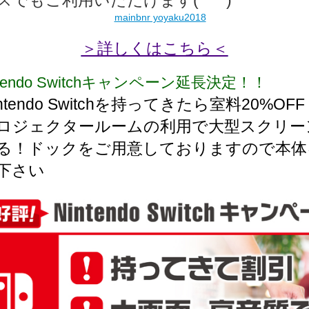
スでもご利用いただけます(*^^*)
＞詳しくはこちら＜
ntendo Switchキャンペーン延長決定！！
ntendo Switchを持ってきたら室料20%OF
ロジェクタールームの利用で大型スクリー
る！ドックをご用意しておりますので本体
下さい