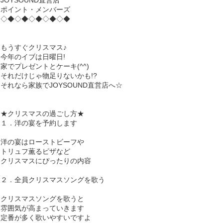
JOYSOUND直営店
ポイント・メンバーズ
◇◆◇◆◇◆◇◆◇◆
もうすぐクリスマス♪
今年のイブは日曜日!
家でプレゼントとケーキ(^^)
それだけじゃ物足りないかも!?
それなら家族でJOYSOUND直営店へ☆
★クリスマスの過ごし方★
１．洋の宴を予約します
洋の宴はローストビーフや
トリュフ薫るピザなど
クリスマスにぴったりの内容
２．全員クリスマスソングを歌う
クリスマスソングを歌うと
雰囲気が高まっていきます
定番が多く歌いやすいですよ