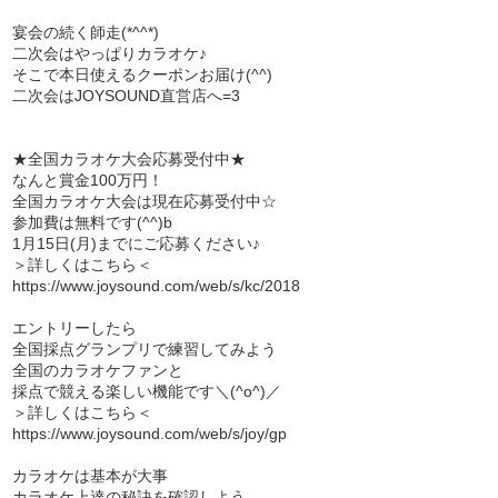
宴会の続く師走(*^^*)
二次会はやっぱりカラオケ♪
そこで本日使えるクーポンお届け(^^)
二次会はJOYSOUND直営店へ=3
★全国カラオケ大会応募受付中★
なんと賞金100万円！
全国カラオケ大会は現在応募受付中☆
参加費は無料です(^^)b
1月15日(月)までにご応募ください♪
＞詳しくはこちら＜
https://www.joysound.com/web/s/kc/2018
エントリーしたら
全国採点グランプリで練習してみよう
全国のカラオケファンと
採点で競える楽しい機能です＼(^o^)／
＞詳しくはこちら＜
https://www.joysound.com/web/s/joy/gp
カラオケは基本が大事
カラオケ上達の秘訣を確認しよう