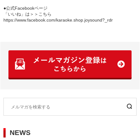
●公式Facebookページ
「いいね」は＞＞こちら
https://www.facebook.com/karaoke.shop.joysound?_rdr
NEWS