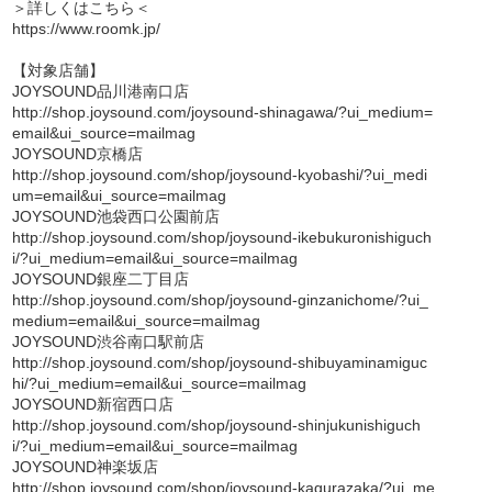
＞詳しくはこちら＜
https://www.roomk.jp/
【対象店舗】
JOYSOUND品川港南口店
http://shop.joysound.com/joysound-shinagawa/?ui_medium=
email&ui_source=mailmag
JOYSOUND京橋店
http://shop.joysound.com/shop/joysound-kyobashi/?ui_medi
um=email&ui_source=mailmag
JOYSOUND池袋西口公園前店
http://shop.joysound.com/shop/joysound-ikebukuronishiguch
i/?ui_medium=email&ui_source=mailmag
JOYSOUND銀座二丁目店
http://shop.joysound.com/shop/joysound-ginzanichome/?ui_
medium=email&ui_source=mailmag
JOYSOUND渋谷南口駅前店
http://shop.joysound.com/shop/joysound-shibuyaminamiguc
hi/?ui_medium=email&ui_source=mailmag
JOYSOUND新宿西口店
http://shop.joysound.com/shop/joysound-shinjukunishiguch
i/?ui_medium=email&ui_source=mailmag
JOYSOUND神楽坂店
http://shop.joysound.com/shop/joysound-kagurazaka/?ui_me