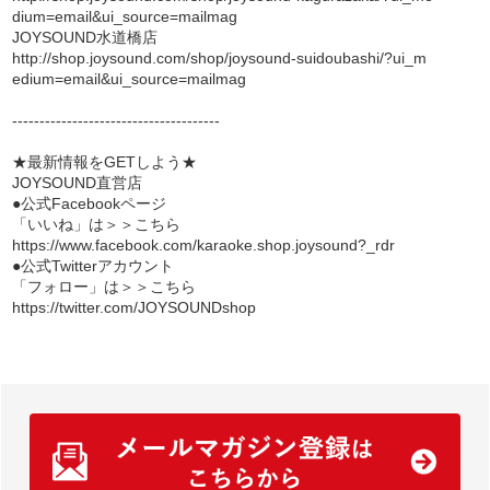
dium=email&ui_source=mailmag
JOYSOUND水道橋店
http://shop.joysound.com/shop/joysound-suidoubashi/?ui_m
edium=email&ui_source=mailmag
--------------------------------------
★最新情報をGETしよう★
JOYSOUND直営店
●公式Facebookページ
「いいね」は＞＞こちら
https://www.facebook.com/karaoke.shop.joysound?_rdr
●公式Twitterアカウント
「フォロー」は＞＞こちら
https://twitter.com/JOYSOUNDshop