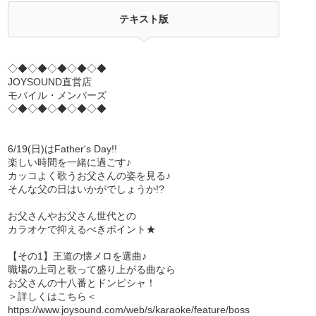
テキスト版
◇◆◇◆◇◆◇◆◇◆
JOYSOUND直営店
モバイル・メンバーズ
◇◆◇◆◇◆◇◆◇◆
6/19(日)はFather's Day!!
楽しい時間を一緒に過ごす♪
カッコよく歌うお父さんの姿を見る♪
そんな父の日はいかがでしょうか!?
お父さんやお父さん世代との
カラオケで抑えるべきポイント★
【その1】王道の懐メロを選曲♪
職場の上司と歌って盛り上がる曲なら
お父さんの十八番とドンピシャ！
＞詳しくはこちら＜
https://www.joysound.com/web/s/karaoke/feature/boss