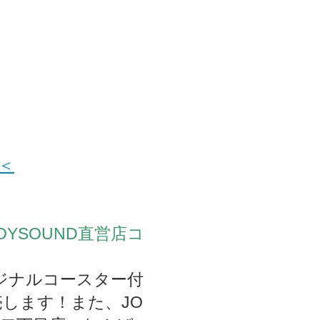
＜
ary×JOYSOUND直営店コ
リジナルコースター付
します！また、JO