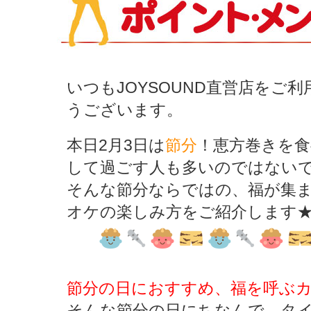
いつもJOYSOUND直営店をご
うございます。
本日2月3日は
節分
！恵方巻きを
して過ごす人も多いのではないで
そんな節分ならではの、福が集
オケの楽しみ方をご紹介します
節分の日におすすめ、福を呼ぶ
そんな節分の日にちなんで、タ