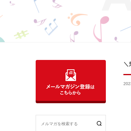
＼
202