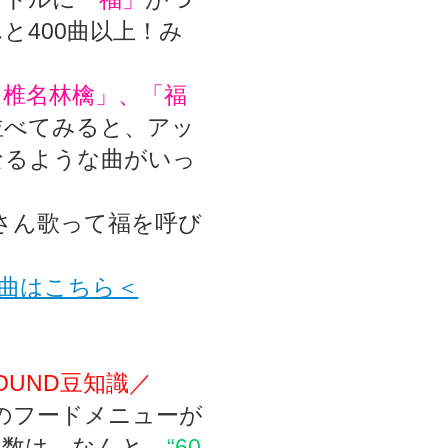
と400曲以上！み
？
論／椎名林檎」、「福
並べてみると、アッ
なるような曲がいっ
くさん歌って福を呼び
曲はこちら＜
OUND豆知識／
店のフードメニューが
の数は、なんと、
“60