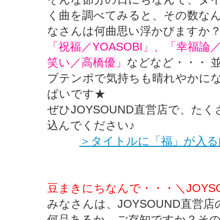
く曲を調べてみると、その数なん
なさんは何曲思い浮かびますか
「祝福／YOASOBI」、「幸福
笑い／高橋優」
などなど・・・ 
プテンポで気持ちも晴れやかに
ぱいです★
ぜひJOYSOUND直営店で、た
込んでください♪
＞タイトルに「福」が入る
豆まきにちなんで・・・＼JOYS
みなさんは、JOYSOUND直営
何品あるか、ご存知ですか？そ