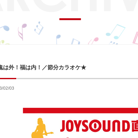
鬼は外！福は内！／節分カラオケ★
3/02/03