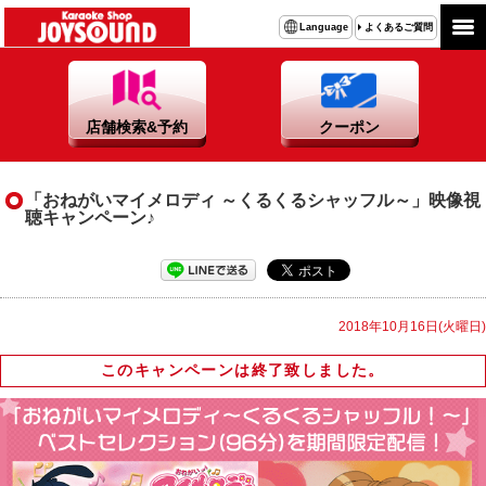
よくあるご質問
Language
店舗検索&予約
クーポン
「おねがいマイメロディ ～くるくるシャッフル～」映像視
聴キャンペーン♪
2018年10月16日(火曜日)
このキャンペーンは終了致しました。