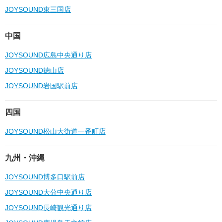
JOYSOUND東三国店
中国
JOYSOUND広島中央通り店
JOYSOUND徳山店
JOYSOUND岩国駅前店
四国
JOYSOUND松山大街道一番町店
九州・沖縄
JOYSOUND博多口駅前店
JOYSOUND大分中央通り店
JOYSOUND長崎観光通り店