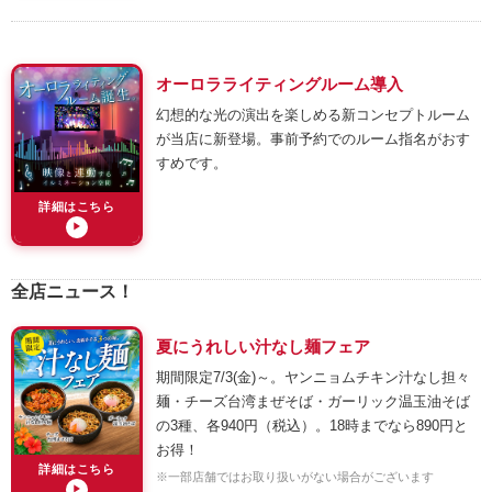
オーロラライティングルーム導入
幻想的な光の演出を楽しめる新コンセプトルーム
が当店に新登場。事前予約でのルーム指名がおす
すめです。
詳細はこちら
▶
全店ニュース！
夏にうれしい汁なし麺フェア
期間限定7/3(金)～。ヤンニョムチキン汁なし担々
麺・チーズ台湾まぜそば・ガーリック温玉油そば
の3種、各940円（税込）。18時までなら890円と
お得！
詳細はこちら
※一部店舗ではお取り扱いがない場合がございます
▶