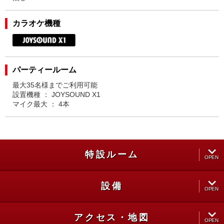
カラオケ機種
パーティールーム
最大35名様までご利用可能
設置機種 ： JOYSOUND X1
マイク最大 ： 4本
特設ルーム
OPEN
設備
CLOSE
OPEN
アクセス・地図
CLOSE
OPEN