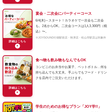
宴会・二次会にパーティーコース
6/4(木)～スタート！カラオケで一次会も二次会
も。2名からOK。二次会コースは1人3,300円（税
込）〜。
※JOYSOUND行徳駅前店・秋津店・松山市駅店は対象外
詳細はこちら
▶
食べ物も飲み物もなんでもOK
コンビニのお弁当やお菓子、ペットボトル…何を
持ち込んでも大丈夫。手ぶらでもフード・ドリン
クを店内でご注文いただけます。
詳細はこちら
▶
学生のためのお得なプラン「JOY学!!」