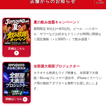
店舗からのお知らせ
CLOSE
夏の飲み放題キャンペーン！
期間限定 8/1(土)〜8/31(月)。ビール・ハイボー
ル・サワーなどお好きなドリンクが時間に関係な
く固定価格（＋1,000円～）で飲み放題！
詳細はこちら
▶
全部屋大画面プロジェクター
カラオケも映画もライブ映像も、全部屋で大画
面！Blu-rayプレイヤー貸出中、iPhoneミラーリン
グ用の接続アダプターも無料でお貸し出ししま
す。
詳細はこちら
▶