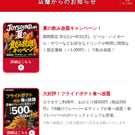
店舗からのお知らせ
CLOSE
夏の飲み放題キャンペーン！
期間限定 8/1(土)〜8/31(月)。ビール・ハイボー
ル・サワーなどお好きなドリンクが時間に関係な
く固定価格（＋1,000円～）で飲み放題！
詳細はこちら
▶
大好評！フライドポテト食べ放題
カラオケご利用中、おひとり様500円（税込550
円）で6種のフレーバー＆ディップが食べ放題！新
フレーバーのガーリックトリュフも登場。
※食べ放題はご入室人数分のご注文をお願いいたします
詳細はこちら
▶