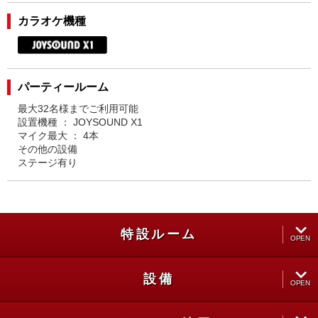
カラオケ機種
パーティールーム
最大32名様までご利用可能
設置機種 ： JOYSOUND X1
マイク最大 ： 4本
その他の設備
ステージ有り
特設ルーム
OPEN
設備
CLOSE
OPEN