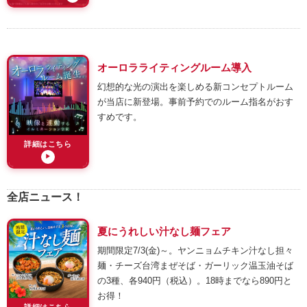
オーロラライティングルーム導入
幻想的な光の演出を楽しめる新コンセプトルーム
が当店に新登場。事前予約でのルーム指名がおす
すめです。
詳細はこちら
▶
全店ニュース！
夏にうれしい汁なし麺フェア
期間限定7/3(金)～。ヤンニョムチキン汁なし担々
麺・チーズ台湾まぜそば・ガーリック温玉油そば
の3種、各940円（税込）。18時までなら890円と
お得！