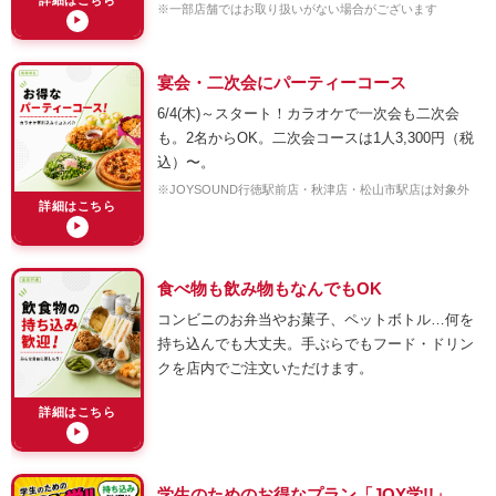
詳細はこちら
※一部店舗ではお取り扱いがない場合がございます
▶
宴会・二次会にパーティーコース
6/4(木)～スタート！カラオケで一次会も二次会
も。2名からOK。二次会コースは1人3,300円（税
込）〜。
※JOYSOUND行徳駅前店・秋津店・松山市駅店は対象外
詳細はこちら
▶
食べ物も飲み物もなんでもOK
コンビニのお弁当やお菓子、ペットボトル…何を
持ち込んでも大丈夫。手ぶらでもフード・ドリン
クを店内でご注文いただけます。
詳細はこちら
▶
学生のためのお得なプラン「JOY学!!」