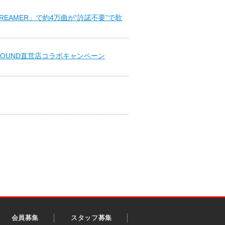
TREAMER」で約4万曲が“許諾不要”で歌
SOUND直営店コラボキャンペーン
会員募集
スタッフ募集