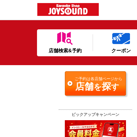
店舗検索&予約
クーポン
ご予約は各店舗ページから
店舗
探
を
す
ピックアップキャンペーン