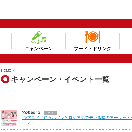
キャンペーン
フード・ドリンク
HOME
>
キャンペーン・イベント一覧
2025.06.13
終了
TVアニメ『時々ボソッとロシア語でデレる隣のアーリャさん
ーン