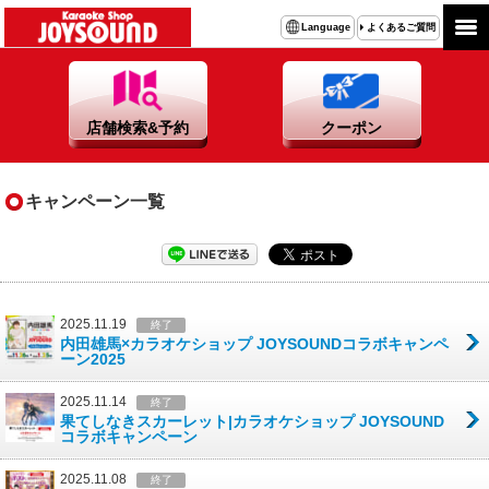
よくあるご質問
Language
店舗検索&予約
クーポン
キャンペーン一覧
2025.11.19
終了
内田雄馬×カラオケショップ JOYSOUNDコラボキャンペ
ーン2025
2025.11.14
終了
果てしなきスカーレット|カラオケショップ JOYSOUND
コラボキャンペーン
2025.11.08
終了