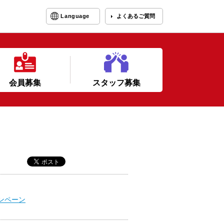
Language
よくあるご質問
会員募集
スタッフ募集
ャンペーン