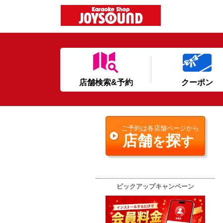
店舗検索&予約
クーポン
ご予約は各店舗ページから
店舗
探
を
す
ピックアップキャンペーン