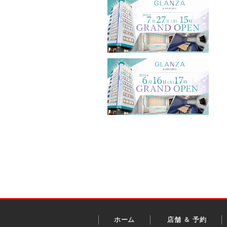
ホーム
店舗 ＆ 予約