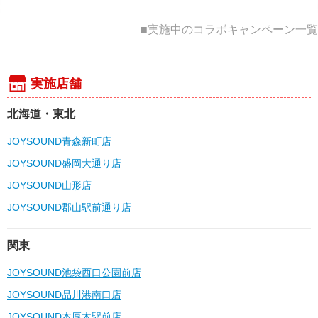
■実施中のコラボキャンペーン一覧
実施店舗
北海道・東北
JOYSOUND青森新町店
JOYSOUND盛岡大通り店
JOYSOUND山形店
JOYSOUND郡山駅前通り店
関東
JOYSOUND池袋西口公園前店
JOYSOUND品川港南口店
JOYSOUND本厚木駅前店