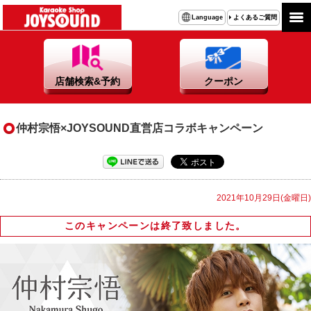
よくあるご質問
Language
店舗検索&予約
クーポン
仲村宗悟×JOYSOUND直営店コラボキャンペーン
2021年10月29日(金曜日)
このキャンペーンは終了致しました。