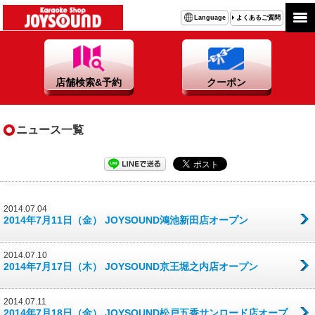
よくあるご質問
Language
店舗検索&予約
クーポン
ニュース一覧
2014.07.04
2014年7月11日（金） JOYSOUND鴻池新田店オープン
2014.07.10
2014年7月17日（木） JOYSOUND京王堀之内店オープン
2014.07.11
2014年7月18日（金） JOYSOUND松戸五香サンロード店オープ