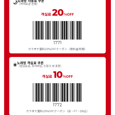
노래방 사용료 쿠폰
🌙
（저녁요금 전용）
20
객실료
%OFF
1771
カラオケ室料20%OFFクーポン（夜料金専用）
노래방 객실료 쿠폰
☀️
（점심요금, 프리타임, 드링크 바 포함）
10
객실료
%OFF
1772
カラオケ室料10%OFFクーポン（昼・FT・DB込）