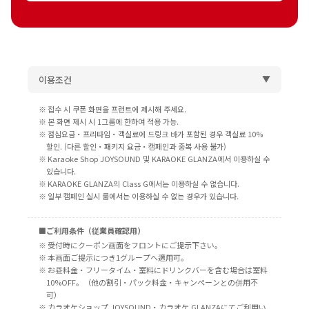
이용조건
▲
접수 시 쿠폰 화면을 프런트에 제시해 주세요.
본 화면 제시 시 1그룹에 한하여 적용 가능.
점심요금・프리타임・객실료에 드링크 바가 포함된 경우 객실료 10%
할인. (다른 할인・패키지 요금・캠페인과 중복 사용 불가)
Karaoke Shop JOYSOUND 및 KARAOKE GLANZA에서 이용하실 수
있습니다.
KARAOKE GLANZA의 Class G에서는 이용하실 수 없습니다.
일부 캠페인 실시 룸에서는 이용하실 수 없는 경우가 있습니다.
■ご利用条件（従業員確認用）
受付時にクーポン画面をフロントにご提示下さい。
本画面ご提示につき1グループへ適用可。
お昼料金・フリータイム・室料にドリンクバーを含む場合は室料
10%OFF。（他の割引・パック料金・キャンペーンとの併用不
可）
カラオケショップ JOYSOUND・カラオケ GLANZAにてご利用い