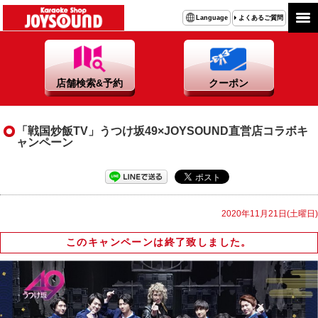
よくあるご質問
Language
店舗検索&予約
クーポン
「戦国炒飯TV」うつけ坂49×JOYSOUND直営店コラボキ
ャンペーン
2020年11月21日(土曜日)
このキャンペーンは終了致しました。